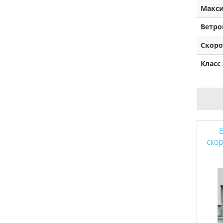
Макси
Ветро
Скоро
Класс
В
ско