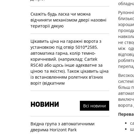
обладн
Рулонн
Скажіть будь ласка чи можна
близьк
відчиняти механізмом двері назовні
хороши
території дякую
проход
навколи
Цікавить ціна на гаражні ворота з
не ство
установкою під отвір 5010*2585.
між од
автоматика гарна, колір темно-
відпові
коричневий. (наприклад: Cartek
робля
RSC40 або щось інше адекватне за
перепа
ціною та якістю). Також цікавить ціна
Високо
із встановленням ролетних в'їзних
системі
воріт (відкатним
більш п
автома
виключа
НОВИНИ
ворота 
Всі новини
Перева
с
Вхідна група з автоматичними
ш
дверима Horizont Park