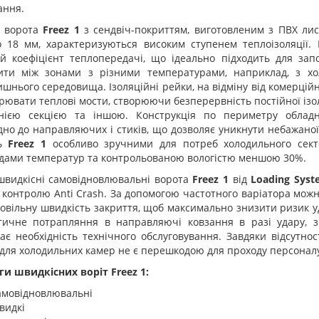
ання.
і ворота
Freez 1
з сендвіч-покриттям, виготовленим з ПВХ ли
о 18 мм, характеризуються високим ступенем теплоізоляції.
й коефіцієнт теплопередачі, що ідеально підходить для зап
ити між зонами з різними температурами, наприклад, з х
шнього середовища. Ізоляційні рейки, на відміну від комерцій
рювати теплові мости, створюючи безперервність постійної ізол
нією секцією та іншою. Конструкція по периметру облад
дно до направляючих і стиків, що дозволяє уникнути небажаної
ть
Freez 1
особливо зручними для потреб холодильного сект
дами температур та контрольованою вологістю меншою 30%.
швидкісні самовідновлювальні ворота
Freez 1
від
Loading Syst
 контролю Anti Crash. За допомогою частотного варіатора мож
овільну швидкість закриття, щоб максимально знизити ризик у
тичне потрапляння в направляючі ковзання в разі удару, 
є необхідність технічного обслуговування. Завдяки відсутнос
для холодильних камер не є перешкодою для проходу персоналу 
ги швидкісних воріт Freez 1:
амовідновлювальні
видкі