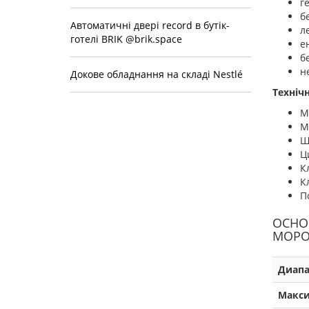
г
б
Автоматичнi дверi record в бутiк-
л
готелi BRIK @brik.space
е
б
н
Докове обладнання на складi Nestlé
Техніч
М
М
Ш
Ц
К
Кл
П
ОСНО
МОРО
Диапа
Макси