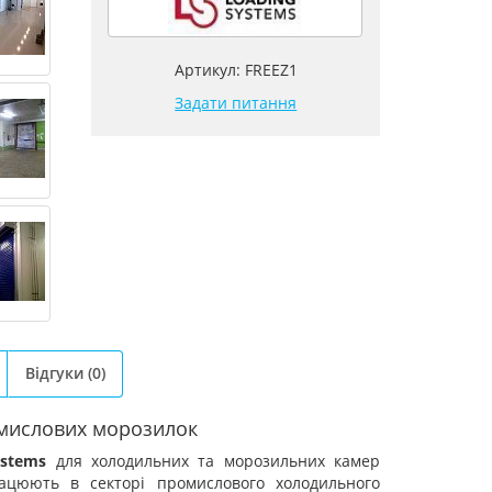
Артикул: FREEZ1
Задати питання
Відгуки
(0)
омислових морозилок
ystems
для холодильних та морозильних камер
ацюють в секторі промислового холодильного