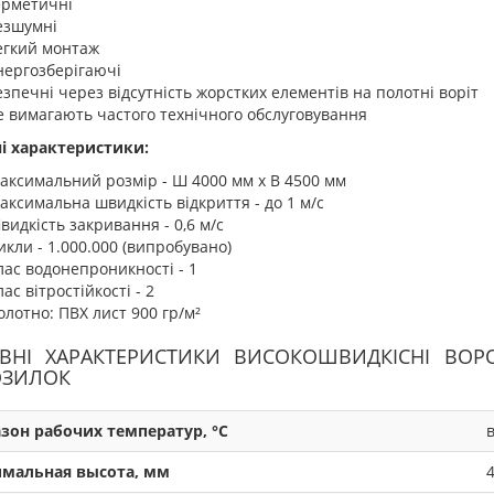
ерметичні
езшумні
егкий монтаж
нергозберігаючі
езпечні через відсутність жорстких елементів на полотні воріт
е вимагають частого технічного обслуговування
ні характеристики:
аксимальний розмір - Ш 4000 мм х В 4500 мм
аксимальна швидкість відкриття - до 1 м/с
видкість закривання - 0,6 м/с
икли - 1.000.000 (випробувано)
лас водонепроникності - 1
ас вітростійкості - 2
олотно: ПВХ лист 900 гр/м²
ВНІ ХАРАКТЕРИСТИКИ ВИСОКОШВИДКIСНI ВОР
ЗИЛОК
зон рабочих температур, °C
в
мальная высота, мм