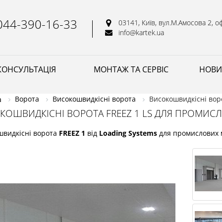
044-390-16-33
03141, Київ, вул.М.Амосова 2, оф
info@kartek.ua
КОНСУЛЬТАЦІЯ
МОНТАЖ ТА СЕРВІС
НОВИ
Ворота
Високошвидкісні ворота
Високошвидкiснi вор
а
КОШВИДКIСНI ВОРОТА FREEZ 1 LS ДЛЯ ПРОМИ
швидкiснi ворота
FREEZ 1
від
Loading Systems
для промислових 