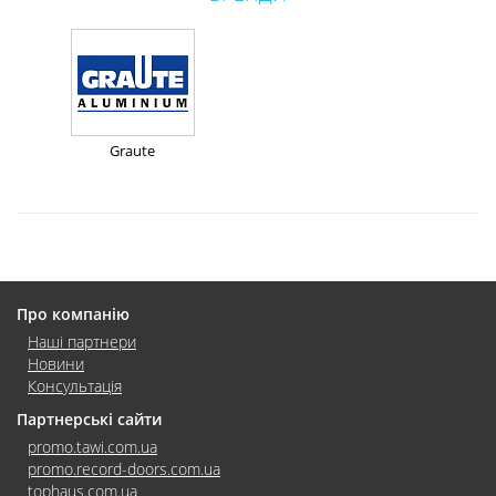
Graute
Про компанію
Наші партнери
Новини
Консультація
Партнерські сайти
promo.tawi.com.ua
promo.record-doors.com.ua
tophaus.com.ua