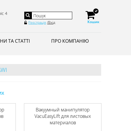
іс 4
Кошик
Реєстрація
/Вхід
НИ ТА СТАТТІ
ПРО КОМПАНІЮ
WI
их
ор
Вакуумный манипулятор
ов
VacuEasyLift для листовых
материалов