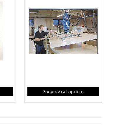
Запросити вартість
яжелых
для легкого безопасного
перемещения тяжелых и
габаритных грузов