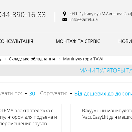
044-390-16-33
03141, Київ, вул.М.Амосова 2, оф
info@kartek.ua
КОНСУЛЬТАЦІЯ
МОНТАЖ ТА СЕРВІС
НОВИ
Складське обладнання
Маніпулятори TAWI
а
МАНИПУЛЯТОРЫ TA
увати по:
Сортувати:
30
Від дешевих до дорог
OTEMA электротележка с
Вакуумный манипулят
пулятором для подъема и
VacuEasyLift для мешк
перемещения грузов