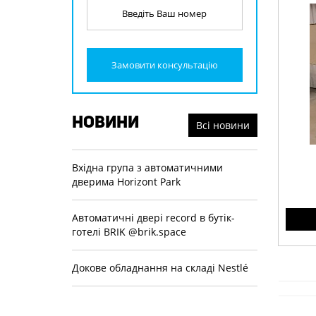
Замовити консультацію
НОВИНИ
Всі новини
Вхідна група з автоматичними
дверима Horizont Park
Автоматичнi дверi record в бутiк-
готелi BRIK @brik.space
Алюм
встро
Докове обладнання на складi Nestlé
ход