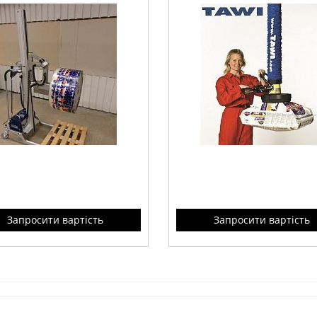
Запросити вартість
Запросити вартість
иниевая структура ,
для легкого перемещения т
енные аккумуляторы, мягкий
мешков