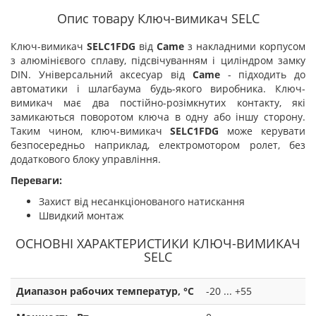
Опис товару Ключ-вимикач SELC
Ключ-вимикач
SELC1FDG
від
Came
з накладними корпусом
з алюмінієвого сплаву, підсвічуванням і циліндром замку
DIN. Універсальний аксесуар від
Сame
- підходить до
автоматики і шлагбаума будь-якого виробника. Ключ-
вимикач має два постійно-розімкнутих контакту, які
замикаються поворотом ключа в одну або іншу сторону.
Таким чином, ключ-вимикач
SELC1FDG
може керувати
безпосередньо наприклад, електромотором ролет, без
додаткового блоку управління.
Переваги:
Захист від несанкціонованого натискання
Швидкий монтаж
ОСНОВНІ ХАРАКТЕРИСТИКИ КЛЮЧ-ВИМИКАЧ
SELC
Диапазон рабочих температур, °C
-20 ... +55