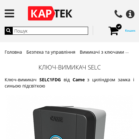
Кошик
Головна
Безпека та управління
Вимикачі з ключами
Ключ
КЛЮЧ-ВИМИКАЧ SELC
Ключ-вимикач
SELC1FDG
від
Came
з циліндром замка і
синьою підсвіткою